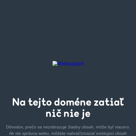
Na tejto
doméne zatiaľ
nič nie je
Dôvodov, prečo sa nezobrazuje žiadny obsah, môže byť
viacero.
Ak ste správca webu, môžete nahrať/zmazať
existujúci obsah